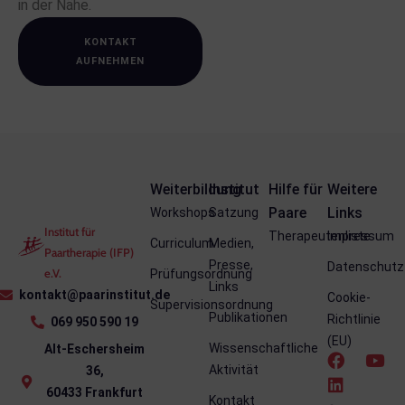
in der Nähe.
KONTAKT
AUFNEHMEN
Weiterbildung
Institut
Hilfe für
Weitere
Paare
Links
Workshops
Satzung
Institut für
Therapeutenliste
Impressum
Curriculum
Medien,
Paartherapie (IFP)
Presse,
Datenschutz
e.V.
Prüfungsordnung
Links
kontakt@paarinstitut.de
Cookie-
Supervisionsordnung
Publikationen
Richtlinie
069 950 590 19
(EU)
Wissenschaftliche
Alt-Eschersheim
Aktivität
36,
60433 Frankfurt
Kontakt