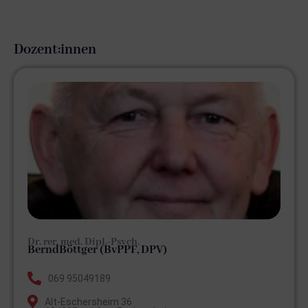
Dozent:innen
Dr. rer. med. Dipl.-Psych.
Bernd
Böttger (BvPPF, DPV)
069 95049189
Alt-Eschersheim 36