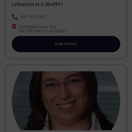
Célia
Fatia M.A. (BvPPF)
069 469 158 2
Nordendstraße 20a
60318
Frankfurt am Main
ZUM PROFIL