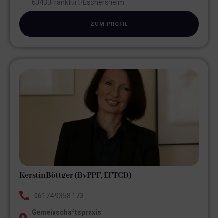
60433
Frankfurt-Eschersheim
ZUM PROFIL
Kerstin
Böttger (BvPPF, EFTCD)
06174 9358 173
Gemeinschaftspraxis