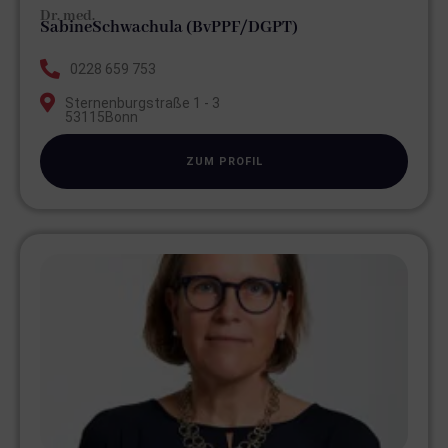
Dr. med.
Sabine
Schwachula (BvPPF/DGPT)
0228 659 753
Sternenburgstraße 1 - 3
53115
Bonn
ZUM PROFIL