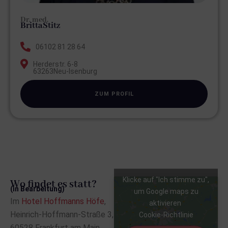
Dr. med.
Britta
Stitz
06102 81 28 64
Herderstr. 6-8
63263
Neu-Isenburg
ZUM PROFIL
Klicke auf "Ich stimme zu",
Wo findet es statt?
(in Bearbeitung)
um Google maps zu
Im
Hotel Hoffmanns Höfe
,
aktivieren
Heinrich-Hoffmann-Straße 3,
Cookie-Richtlinie
60528 Frankfurt am Main,