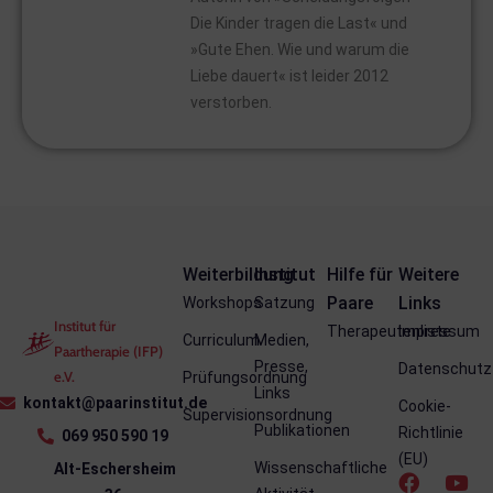
Die Kinder tragen die Last« und
»Gute Ehen. Wie und warum die
Liebe dauert« ist leider 2012
verstorben.
Weiterbildung
Institut
Hilfe für
Weitere
Paare
Links
Workshops
Satzung
Institut für
Therapeutenliste
Impressum
Curriculum
Medien,
Paartherapie (IFP)
Presse,
Datenschutz
e.V.
Prüfungsordnung
Links
kontakt@paarinstitut.de
Cookie-
Supervisionsordnung
Publikationen
Richtlinie
069 950 590 19
(EU)
Wissenschaftliche
Alt-Eschersheim