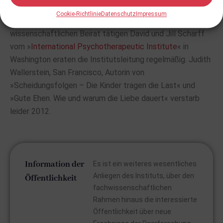
Ausbildungswochenenden pro Jahr erfolgreich angelaufen
Cookie-Richtlinie
Datenschutz
Impressum
ist. Die Ausbildung dauert insgesamt drei Jahre. Die im
wissenschaftlichen Beirat tätigen David und Jill Scharff
vom »
International Psychotherapeutic Institute
« in
Washington eraten die Institutsleitung regelmäßig. Judith
Wallerstein, San Francisco, Autorin von
»Scheidungsfolgen – Die Kinder tragen die Last« und
»Gute Ehen. Wie und warum die Liebe dauert« verstarb
leider 2012.
Information der
Es ist ein weiteres wesentliches
Anliegen des Instituts, über den
Öffentlichkeit
fachwissenschaftlichen
Rahmen hinaus die interessierte
Öffentlichkeit über neue