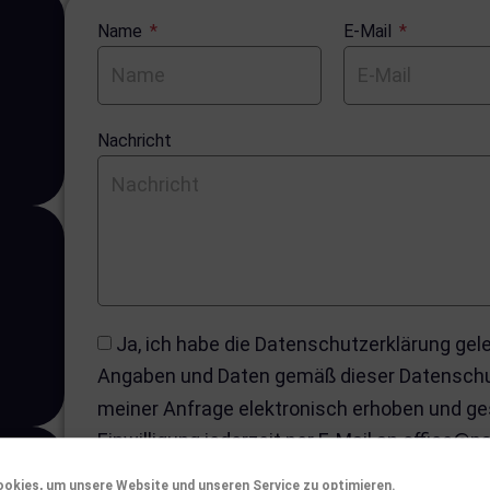
Name
E-Mail
Nachricht
Ja, ich habe die Datenschutzerklärung ge
Angaben und Daten gemäß dieser Datenschu
meiner Anfrage elektronisch erhoben und ge
Einwilligung jederzeit per E-Mail an office@p
Klicke auf "Ich stimme zu", um Google recaptcha zu ak
okies, um unsere Website und unseren Service zu optimieren.