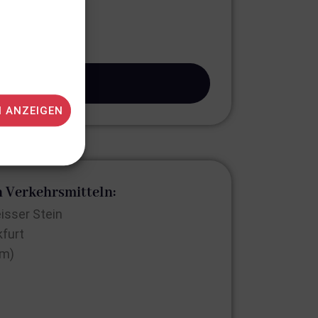
N ANZEIGEN
n Verkehrsmitteln:
isser Stein
kfurt
 m)