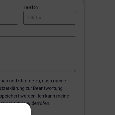
Telefon
lesen und stimme zu, dass meine
tzerklärung zur Beantwortung
speichert werden. Ich kann meine
aarinstitut.de widerrufen.
tivieren