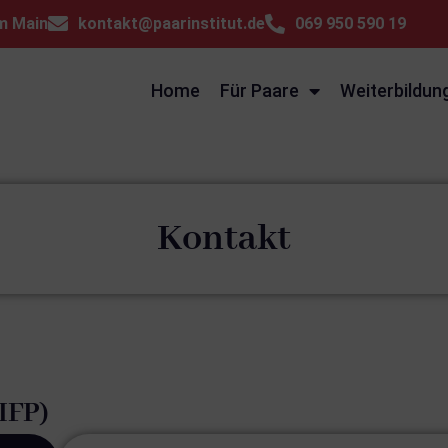
am Main
kontakt@paarinstitut.de
069 950 590 19
Home
Für Paare
Weiterbildun
Kontakt
(IFP)