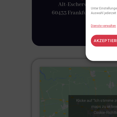
Alt-Eschersheim 36,
Unter Einstellunge
60433 Frankfurt am Main
Auswahl jederzeit
Dienste verwalten
AKZEPTIER
Klicke auf "Ich stimme z
maps zu aktivi
Cookie-Richtli