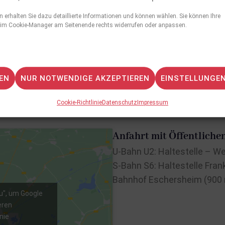
Cookie-Richtlinie
n erhalten Sie dazu detaillierte Informationen und können wählen. Sie können Ihre
 im Cookie-Manager am Seitenende rechts widerrufen oder anpassen.
ICH STIMME ZU
SENDEN
EN
NUR NOTWENDIGE AKZEPTIEREN
EINSTELLUNGE
Cookie-Richtlinie
Datenschutz
Impressum
Anfahrt mit Öffentliche
U-Bahn U2: Haltestelle – We
S-Bahn S6: Haltestelle Fran
Bahnhof Eschersheim (900
u", um Google
eren
nie