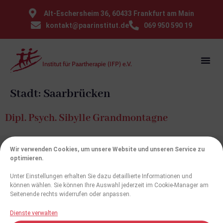
⁠Alt-Eschersheim 36, 60433 Frankfurt am Main
kontakt@paarinstitut.de
069 950 590 19
Institut für Paartherapie (IFP) e.V.
Stadt:
Saarbrücken
Dipl. Psych. Sibylle Grandmontagne
Wir verwenden Cookies, um unsere Website und unseren Service zu
optimieren.
Weiterbildung
Institut
Hilfe für
Weitere
Unter Einstellungen erhalten Sie dazu detaillierte Informationen und
Paare
Links
Workshops
Satzung
können wählen. Sie können Ihre Auswahl jederzeit im Cookie-Manager am
Institut für
Therapeutenliste
Impressum
Seitenende rechts widerrufen oder anpassen.
Curriculum
Medien,
Paartherapie (IFP)
Presse,
Datenschutz
e.V.
Prüfungsordnung
Dienste verwalten
Links