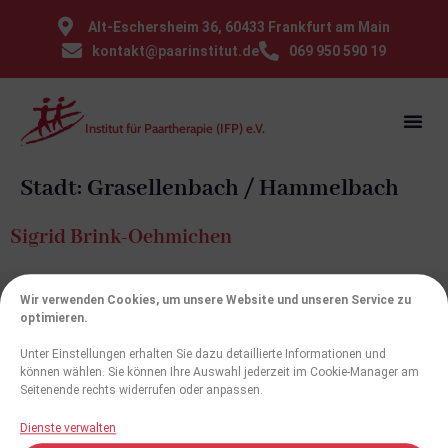
⁠Alt-Eschersheim 36, 60433 Frankfurt am Main
kontakt@paarinstitut.de
069 950 590 19
Institut für Paartherapie (IFP) e.V.
Stadt:
Grasellenbach / Hammelbach
Sigrid Brink-Oehmichen
Wir verwenden Cookies, um unsere Website und unseren Service zu
optimieren.
Weiterbildung
Institut
Hilfe für
Weitere
Unter Einstellungen erhalten Sie dazu detaillierte Informationen und
Paare
Links
Workshops
Satzung
können wählen. Sie können Ihre Auswahl jederzeit im Cookie-Manager am
Institut für
Therapeutenliste
Impressum
Seitenende rechts widerrufen oder anpassen.
Curriculum
Medien,
Paartherapie (IFP)
Presse,
Datenschutz
e.V.
Prüfungsordnung
Dienste verwalten
Links