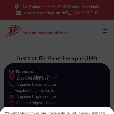
⁠Alt-Eschersheim 36, 60433 Frankfurt am Main
kontakt@paarinstitut.de
069 950 590 19
Institut für Paartherapie (IFP) e.V.
Institut für Paartherapie (IFP)
Ute
Thiemann
Angaben folgen in Kürze
27753
Delmenhorst
Angaben folgen in Kürze
Angaben folgen in Kürze
Angaben folgen in Kürze
Angaben folgen in Kürze
Wir verwenden Cookies, um unsere Website und unseren Service zu