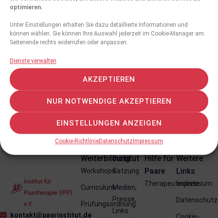
optimieren.
Unter Einstellungen erhalten Sie dazu detaillierte Informationen und
können wählen. Sie können Ihre Auswahl jederzeit im Cookie-Manager am
Seitenende rechts widerrufen oder anpassen.
Dienste verwalten
Persönliches Profil
Angaben folgen in kürze
AKZEPTIEREN
NUR NOTWENDIGE AKZEPTIEREN
EINSTELLUNGEN ANZEIGEN
Cookie-Richtlinie
Datenschutz
Impressum
Weiterbildung
Institut
Hilfe für
Weitere
Paare
Links
Workshops
Satzung
Institut für
Therapeutenliste
Impressum
Curriculum
Medien,
Paartherapie (IFP)
Presse,
Datenschutz
e.V.
Prüfungsordnung
Links
kontakt@paarinstitut.de
Cookie-