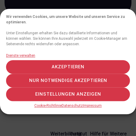
Wir verwenden Cookies, um unsere Website und unseren Service zu
optimieren.
Unter Einstellungen erhalten Sie dazu detaillierte Informationen und
können wählen. Sie können Ihre Auswahl jederzeit im Cookie-Manager am
Persönliches Profil
Seitenende rechts widerrufen oder anpassen.
Facharzt für Psychiatrie, mit
Dienste verwalten
Zusatzbezeichnung Psychotherapie,
niedergelassen in psychiatrisch-
AKZEPTIEREN
psychotherapeutischer Praxis
NUR NOTWENDIGE AKZEPTIEREN
In Weiterbildung in psychodynamischer
Paartherapie am Institut für Paartherapie (IFP)
EINSTELLUNGEN ANZEIGEN
Cookie-Richtlinie
Datenschutz
Impressum
Weiterbildung
Institut
Hilfe für
Weitere