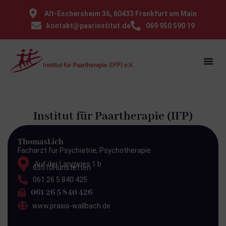
⁠Alt-Eschersheim 36, 60433 Frankfurt am Main
kontakt@paarinstitut.de
069 950 590 19
Institut für Paartherapie (IFP) e.V.
Institut für Paartherapie (IFP)
Thomas
Lich
Facharzt für Psychiatrie, Psychotherapie
Auf der Langwies 1 b
65510
Hünstetten
061 26 5 840 425
061 26 5 840 426
www.praxis-wallbach.de