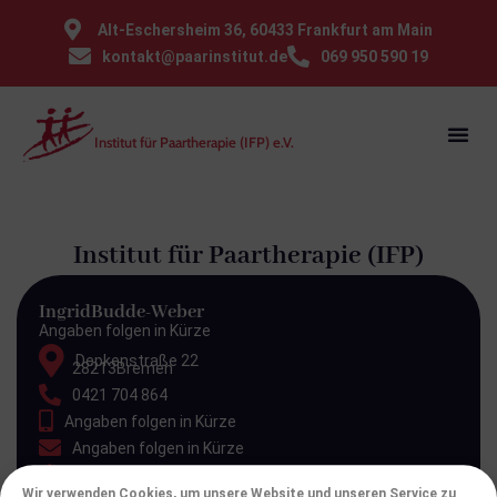
⁠Alt-Eschersheim 36, 60433 Frankfurt am Main
kontakt@paarinstitut.de
069 950 590 19
Institut für Paartherapie (IFP) e.V.
Institut für Paartherapie (IFP)
Ingrid
Budde-Weber
Angaben folgen in Kürze
Depkenstraße 22
28213
Bremen
0421 704 864
Angaben folgen in Kürze
Angaben folgen in Kürze
Angaben folgen in Kürze
Wir verwenden Cookies, um unsere Website und unseren Service zu