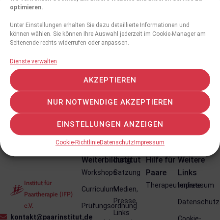
optimieren.
Unter Einstellungen erhalten Sie dazu detaillierte Informationen und
können wählen. Sie können Ihre Auswahl jederzeit im Cookie-Manager am
Seitenende rechts widerrufen oder anpassen.
Dienste verwalten
Persönliches Profil
Angaben folgen in Kürze
AKZEPTIEREN
NUR NOTWENDIGE AKZEPTIEREN
EINSTELLUNGEN ANZEIGEN
Cookie-Richtlinie
Datenschutz
Impressum
Weiterbildung
Institut
Hilfe für
Weitere
Paare
Links
Workshops
Satzung
Institut für
Therapeutenliste
Impressum
Curriculum
Medien,
Paartherapie (IFP)
Presse,
Datenschutz
e.V.
Prüfungsordnung
Links
kontakt@paarinstitut.de
Cookie-