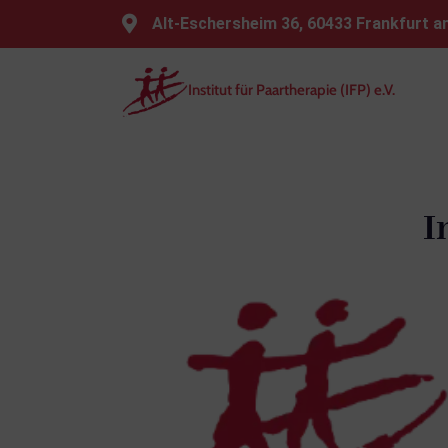
⁠Alt-Eschersheim 36, 60433 Frankfurt 
Institut für Paartherapie (IFP) e.V.
I