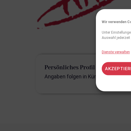
Wir verwenden Co
Unter Einstellunge
Auswahl jederzeit
Dienste verwalten
Persönliches Profil
AKZEPTIER
Angaben folgen in Kürze