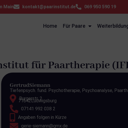
am Main
kontakt@paarinstitut.de
069 950 590 19
Home
Für Paare
Weiterbildun
nstitut für Paartherapie (IF
Gertrud
Siemann
Tiefenpsych. fund. Psychotherapie, Psychoanalyse, Paarth
Burgerstr. 2
71642
Ludwigsburg
07141 992 038 2
Angaben folgen in Kürze
gerie-siemann@gmx.de