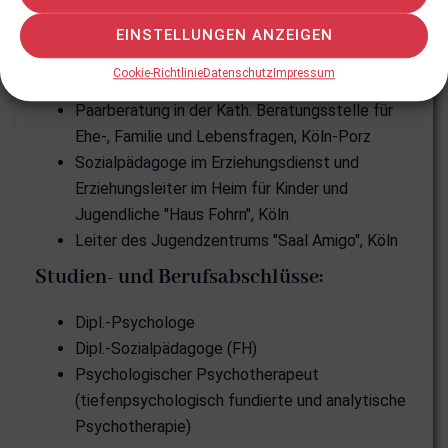
sexuellen Missbrauch an Mädchen und Jungen,
Zartbitter Köln e.V.
EINSTELLUNGEN ANZEIGEN
Psychologe an Kliniken für Psychiatrie und
Cookie-Richtlinie
Datenschutz
Impressum
Psychotherapie
Paarberatung in der Kath. Beratungsstelle für
Ehe-, Familie und Lebensfragen, Köln-Porz
Sozialpädagoge im Erziehungsdienst und
Erziehungsleiter im Heim für Kinder und
Jugendliche "Haus Fohrn", Köln
Leiter des Jugendzentrums "Saal Amigo", Köln
Studien- und Berufsabschlüsse:
Dipl.-Psychologe
Dipl.-Sozialpädagoge (FH)
Psychologischer Psychotherapeut
(tiefenpsychologisch fundierte und analytische
Psychotherapie)