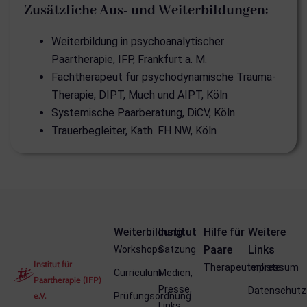
Zusätzliche Aus- und Weiterbildungen:
Weiterbildung in psychoanalytischer
Paartherapie, IFP, Frankfurt a. M.
Fachtherapeut für psychodynamische Trauma-
Therapie, DIPT, Much und AIPT, Köln
Systemische Paarberatung, DiCV, Köln
Trauerbegleiter, Kath. FH NW, Köln
Weiterbildung
Institut
Hilfe für
Weitere
Paare
Links
Workshops
Satzung
Institut für
Therapeutenliste
Impressum
Curriculum
Medien,
Paartherapie (IFP)
Presse,
Datenschutz
e.V.
Prüfungsordnung
Links