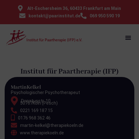
⁠Alt-Eschersheim 36, 60433 Frankfurt am Main
kontakt@paarinstitut.de
069 950 590 19
Institut für Paartherapie (IFP) e.V.
Institut für Paartherapie (IFP)
Martin
Kelkel
Psychologischer Psychotherapeut
Donatusstr. 10
50767
Köln (Pesch)
0221 169 187 15
0176 968 362 46
martin-kelkel@therapiekoeln.de
www.therapiekoeln.de