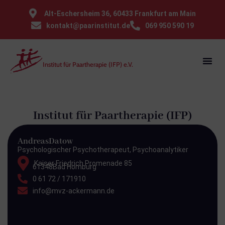
⁠Alt-Eschersheim 36, 60433 Frankfurt am Main
kontakt@paarinstitut.de
069 950 590 19
Institut für Paartherapie (IFP) e.V.
Institut für Paartherapie (IFP)
Andreas
Datow
Psychologischer Psychotherapeut, Psychoanalytiker
Kaiser Friedrich Promenade 85
61348
Bad Homburg
0 61 72 / 171910
info@mvz-ackermann.de