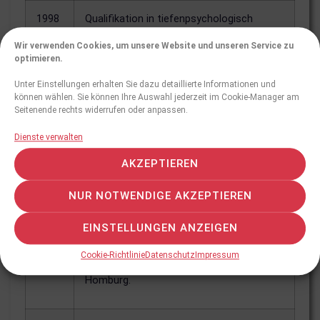
1998
Qualifikation in tiefenpsychologisch
fundierter Psychotherapie DFT (Deutsche
Wir verwenden Cookies, um unsere Website und unseren Service zu
Fachgesellschaft für Tiefenpsychologie
optimieren.
und Institut für Psychotherapie und
Tiefenpsychologie, Rhein-Eifel, Andernach.
Unter Einstellungen erhalten Sie dazu detaillierte Informationen und
können wählen. Sie können Ihre Auswahl jederzeit im Cookie-Manager am
Seitenende rechts widerrufen oder anpassen.
1996
Zertifikat zum „Psychotherapeuten“,
Dienste verwalten
DPTV.
AKZEPTIEREN
1994
Zertifikat zum „Klinischen Psychologen“,
NUR NOTWENDIGE AKZEPTIEREN
BDP.
EINSTELLUNGEN ANZEIGEN
1987
Zertifikat zum „Familientherapeuten“,
Cookie-Richtlinie
Datenschutz
Impressum
Institut für Familientherapie, Bad
Homburg.